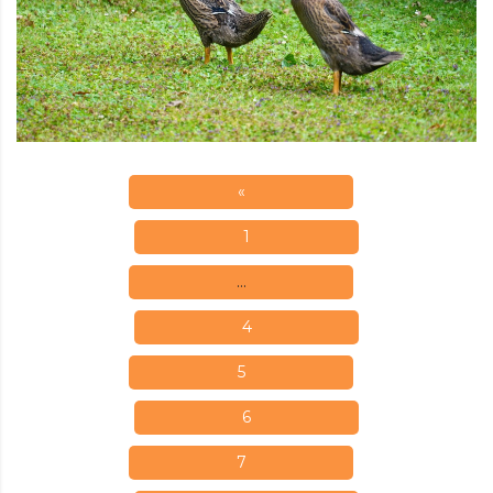
«
1
…
4
5
6
7