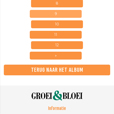
8
9
10
11
12
»
TERUG NAAR HET ALBUM
Informatie