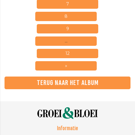
7
8
9
…
12
»
TERUG NAAR HET ALBUM
Informatie